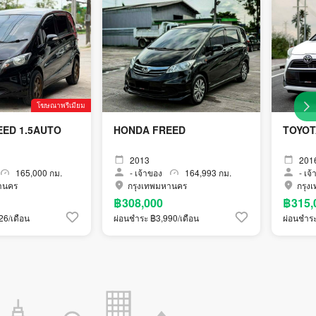
โฆษณาพรีเมียม
ED 1.5AUTO
HONDA FREED
TOYOT
2013
201
165,000 กม.
-
เจ้าของ
164,993 กม.
-
เจ้
านคร
กรุงเทพมหานคร
กรุง
฿308,000
฿315,
26/เดือน
ผ่อนชำระ ฿3,990/เดือน
ผ่อนชำระ