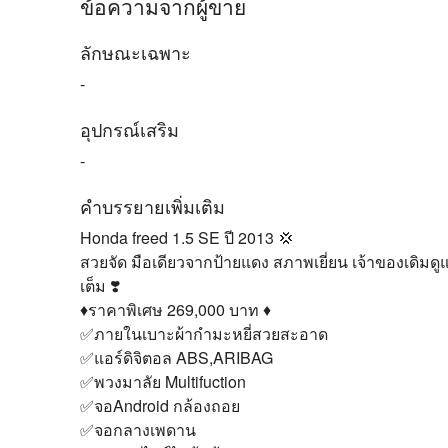
ข้อความจากผู้ขาย
ลักษณะเฉพาะ
-
อุปกรณ์เสริม
-
คำบรรยายเพิ่มเติม
Honda freed 1.5 SE ปี 2013 💢
สวยจัด มือเดียวจากป้ายแดง สภาพเยี่ยน เจ้าของเดิมดูแ
เต็ม ❣️
♦️ราคาพิเศษ 269,000 บาท ♦️
✅ภายในเบาะผ้ากำมะหยี่สวยสะอาด
✅แอร์ดิจิตอล ABS,ARIBAG
✅พวงมาลัย Multifuction
✅️จอAndroid กล้องถอย
✅️จอกลางเพดาน