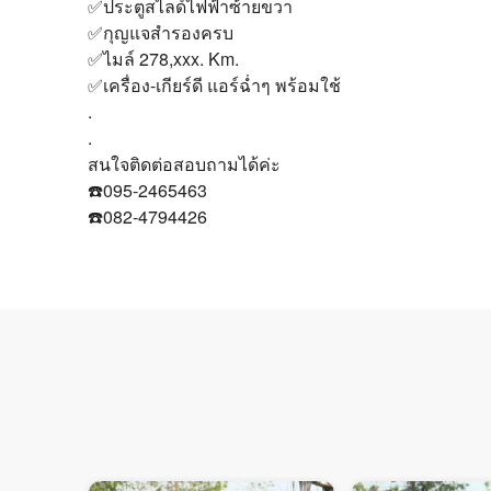
✅ประตูสไลด์ไฟฟ้าซ้ายขวา
✅กุญแจสำรองครบ
✅️ไมล์ 278,xxx. Km.
✅เครื่อง-เกียร์ดี แอร์ฉ่ำๆ พร้อมใช้
.
.
สนใจติดต่อสอบถามได้ค่ะ
☎️095-2465463
☎️082-4794426