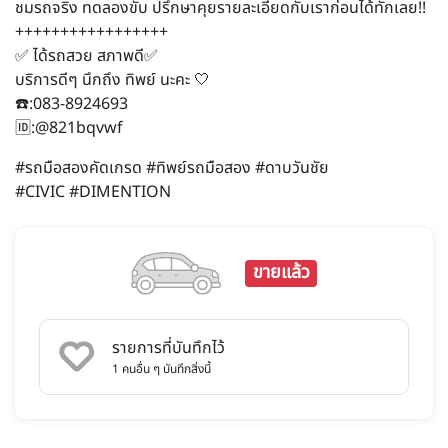
ชมรถจริง ทดลองขับ ปรึกษาคุยรายละเอียดกับเราก่อนได้ทักเลย!!
+++++++++++++++++
✅ ได้รถสวย สภาพดี✅
บริการดีๆ นึกถึง ทิพย์ นะคะ 🤍
☎️:083-8924693
🆔:@821bqvwf
#รถมือสองคัดเกรด #ทิพย์รถมือสอง #ดาบวันชัย
#CIVIC #DIMENTION
ขายแล้ว
รายการที่บันทึกไว้
1
คนอื่น ๆ บันทึกสิ่งนี้