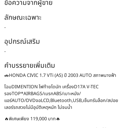
ข้อความจากผู้ขาย
ลักษณะเฉพาะ
-
อุปกรณ์เสริม
-
คำบรรยายเพิ่มเติม
🚗HONDA CIVIC 1.7 VTi (AS) ปี 2003 AUTO สภาพนางฟ้า
โฉมDIMENTION ไฟท้ายโดนัท เครื่องD17A V-TEC
รองTOP*AIRBAGS/เบรกABS/เบาะหนัง/
แอร์AUTO/DVDจอLCD,Bluetooth,USB,เซ็นทรันล็อก/สปอย
เลอร์รถสวยไม่มีอุบัติเหตุหนัก ไม่จมน้ำ
🔥พิเศษเพียง 119,000 บาท🔥