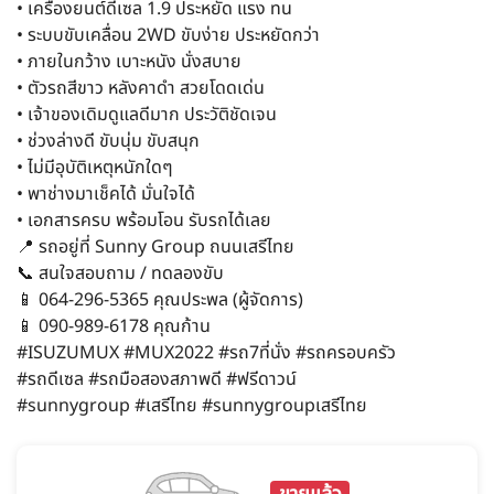
• เครื่องยนต์ดีเซล 1.9 ประหยัด แรง ทน
• ระบบขับเคลื่อน 2WD ขับง่าย ประหยัดกว่า
• ภายในกว้าง เบาะหนัง นั่งสบาย
• ตัวรถสีขาว หลังคาดำ สวยโดดเด่น
• เจ้าของเดิมดูแลดีมาก ประวัติชัดเจน
• ช่วงล่างดี ขับนุ่ม ขับสนุก
• ไม่มีอุบัติเหตุหนักใดๆ
• พาช่างมาเช็คได้ มั่นใจได้
• เอกสารครบ พร้อมโอน รับรถได้เลย
📍 รถอยู่ที่ Sunny Group ถนนเสรีไทย
📞 สนใจสอบถาม / ทดลองขับ
📱 064-296-5365 คุณประพล (ผู้จัดการ)
📱 090-989-6178 คุณก้าน
#ISUZUMUX #MUX2022 #รถ7ที่นั่ง #รถครอบครัว
#รถดีเซล #รถมือสองสภาพดี #ฟรีดาวน์
#sunnygroup #เสรีไทย #sunnygroupเสรีไทย