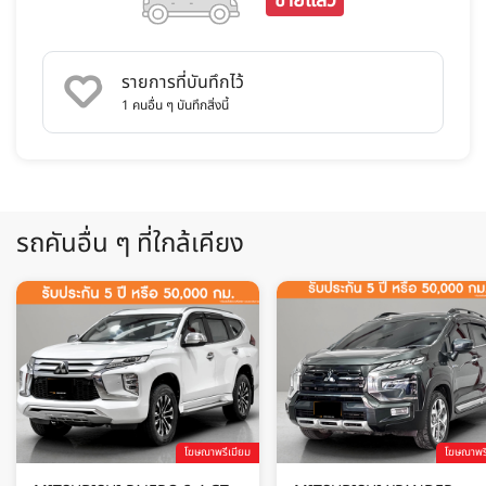
ขายแล้ว
รายการที่บันทึกไว้
1
คนอื่น ๆ บันทึกสิ่งนี้
รถคันอื่น ๆ ที่ใกล้เคียง
โฆษณาพรีเมียม
โฆษณาพรี