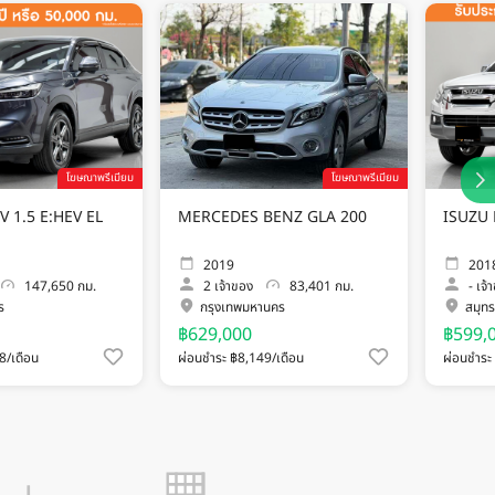
โฆษณาพรีเมียม
โฆษณาพรีเมียม
 1.5 E:HEV EL
MERCEDES BENZ GLA 200
2019
201
147,650 กม.
2
เจ้าของ
83,401 กม.
-
เจ้
ร
กรุงเทพมหานคร
สมุท
฿629,000
฿599,
8/เดือน
ผ่อนชำระ ฿8,149/เดือน
ผ่อนชำระ