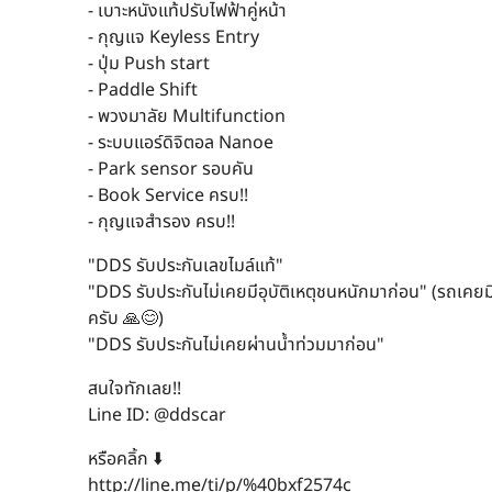
- เบาะหนังแท้ปรับไฟฟ้าคู่หน้า
- กุญแจ Keyless Entry
- ปุ่ม Push start
- Paddle Shift
- พวงมาลัย Multifunction
- ระบบแอร์ดิจิตอล Nanoe
- Park sensor รอบคัน
- Book Service ครบ!!
- กุญแจสำรอง ครบ!!
"DDS รับประกันเลขไมล์แท้"
"DDS รับประกันไม่เคยมีอุบัติเหตุชนหนักมาก่อน" (รถเคยมี
ครับ 🙏😊)
"DDS รับประกันไม่เคยผ่านน้ำท่วมมาก่อน"
สนใจทักเลย!!
Line ID: @ddscar
หรือคลิ้ก ⬇️
http://line.me/ti/p/%40bxf2574c