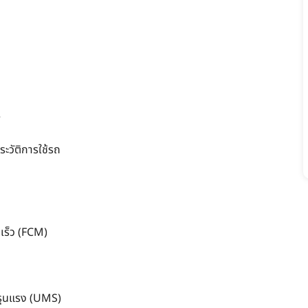
e
ะวัติการใช้รถ
เร็ว (FCM)
างรุนแรง (UMS)