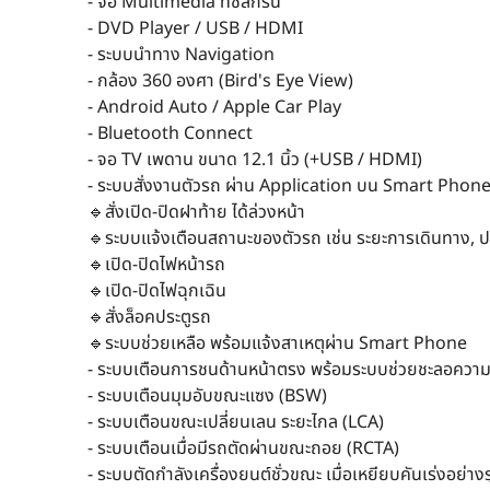
- จอ Multimedia ทัชสกรีน
- DVD Player / USB / HDMI
- ระบบนำทาง Navigation
- กล้อง 360 องศา (Bird's Eye View)
- Android Auto / Apple Car Play
- Bluetooth Connect
- จอ TV เพดาน ขนาด 12.1 นิ้ว (+USB / HDMI)
- ระบบสั่งงานตัวรถ ผ่าน Application บน Smart Phon
🔹️สั่งเปิด-ปิดฝาท้าย ได้ล่วงหน้า
🔹️ระบบแจ้งเตือนสถานะของตัวรถ เช่น ระยะการเดินทาง, ปร
🔹️เปิด-ปิดไฟหน้ารถ
🔹️เปิด-ปิดไฟฉุกเฉิน
🔹️สั่งล็อคประตูรถ
🔹️ระบบช่วยเหลือ พร้อมแจ้งสาเหตุผ่าน Smart Phone
- ระบบเตือนการชนด้านหน้าตรง พร้อมระบบช่วยชะลอความ
- ระบบเตือนมุมอับขณะแซง (BSW)
- ระบบเตือนขณะเปลี่ยนเลน ระยะไกล (LCA)
- ระบบเตือนเมื่อมีรถตัดผ่านขณะถอย (RCTA)
- ระบบตัดกำลังเครื่องยนต์ชั่วขณะ เมื่อเหยียบคันเร่งอย่