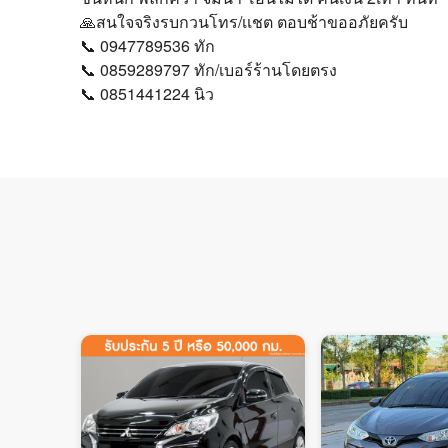
🙏สนใจจริงรบกวนโทร/เเชต ตอบช้าขออภัยครับ
📞 0947789536 ทัก
📞 0859289797 ทัก/เบอร์ร้านโดยตรง
📞 0851441224 นิว