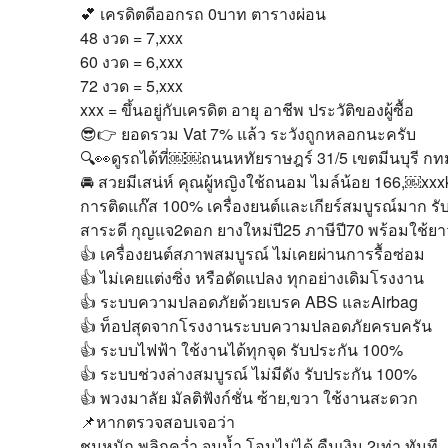
💕 เครดิตดีออกรถ 0บาท ตารางผ่อน
48 งวด = 7,xxx
60 งวด = 6,xxx
72 งวด = 5,xxx
xxx = ขึ้นอยู่กับเครดิต อายุ อาชีพ ประวัติของผู้ซื้อ
😎👉 ยอดรวม Vat 7% แล้ว ระวังถูกหลอกนะครับ
🔍👀ดูรถได้ที่￼￼ถนนหทัยราษฎร์ 31/5 เขตมีนบุรี กท
🚘 สวยมีเสน่ห์ คุณผู้หญิงใช้ถนอม ไมล์น้อย 166,￼xx
การติดแก๊ส 100% เครื่องยนต์และเกียร์สมบูรณ์มาก 
สาระดี กุญแจ2ดอก ยางใหม่ปี25 ภาษีปี70 พร้อมใช้ย
👍 เครื่องยนต์สภาพสมบูรณ์ ไม่เคยผ่านการรื้อซ่อม
👍 ไม่เคยแต่งซิ่ง หรือดัดแปลง ทุกอย่างเดิมโรงงาน
👍 ระบบความปลอดภัยด้วยเบรค ABS และAirbag
👍 ท็อปสุดจากโรงงานระบบความปลอดภัยครบครัน
👍 ระบบไฟฟ้า ใช้งานได้ทุกจุด รับประกัน 100%
👍 ระบบช่วงล่างสมบูรณ์ ไม่มีดัง รับประกัน 100%
👍 พวงมาลัย มัลติฟังก์ชั่น ซ้าย,ขวา ใช้งานสะดวก
📌หากตรวจสอบเจอว่า
ชนหนัก พลิกคว่ำ จมน้ำ โอนไม่ได้ คืนเงิน 2เท่า ทันที