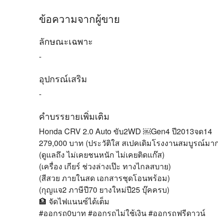
ข้อความจากผู้ขาย
ลักษณะเฉพาะ
-
อุปกรณ์เสริม
-
คำบรรยายเพิ่มเติม
Honda CRV 2.0 Auto ขับ2WD ￼Gen4 ปี2013จด14
279,000 บาท (ประวัติใส สเปคเดิมโรงงานสมบูรณ์มา
(ดูแลถึง ไม่เคยชนหนัก ไม่เคยติดแก๊ส)
(เครื่อง เกียร์ ช่วงล่างเป๊ะ ทางไกลสบาย)
(สีสวย ภายในสด เอกสารชุดโอนพร้อม)
(กุญแจ2 ภาษีปี70 ยางใหม่ปี25 บุ๊คครบ)
🏦 จัดไฟแนนซ์ได้เต็ม
#ออกรถ0บาท #ออกรถไม่ใช้เงิน #ออกรถฟรีดาวน์