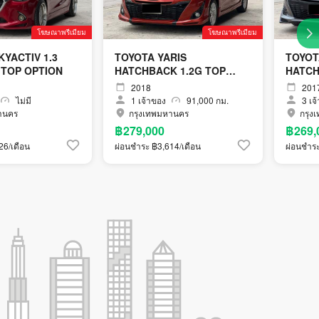
โฆษณาพรีเมียม
โฆษณาพรีเมียม
KYACTIV 1.3
TOYOTA YARIS
TOYOT
 TOP OPTION
HATCHBACK 1.2G TOP
HATCH
OPTION
2018
201
ไม่มี
1
เจ้าของ
91,000 กม.
3
เจ
านคร
กรุงเทพมหานคร
กรุง
฿279,000
฿269,
26/เดือน
ผ่อนชำระ ฿3,614/เดือน
ผ่อนชำระ