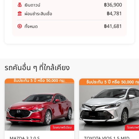
฿36,900
เงินดาวน์
฿4,781
ผ่อนชำระสินเชื่อ
฿41,681
ทั้งหมด
รถคันอื่น ๆ ที่ใกล้เคียง
โฆษณาพรีเมียม
โฆษณาพรี
MAZDA 3 2.0 S
TOYOTA VIOS 1.5 MID