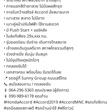
• รถมาใหม่ สภาพสวยมาก น่าใช้สุดๆ
• ภายนอกสีดำเงาสวย ไม่มีแผลสักจุด
• ภายในกว้างสไตล์ Accord นั่งสบายมาก
• เบาะสวย สะอาด ไม่มีขาด
• เบาะคู่หน้าปรับไฟฟ้า ใช้งานสะดวก
• มี Push Start + แอร์หลัง
• ไมล์แท้เพียง 29x,xxx กม.
• รุ่นยอดนิยม ขับง่าย เดินทางไกลสบาย
• เจ้าของเดิมดูแลดีมาก สภาพโดยรวมดีสุดๆ
• ช่วงล่างนิ่ง ขับนุ่ม ขับสนุก
• ไม่มีอุบัติเหตุหนักใดๆ
• ทดลองขับได้
• เอกสารครบ พร้อมโอน รับรถได้เลย
📍 รถอยู่ที่ Sunny Group ถนนเสรีไทย
📞 สนใจสอบถาม / ทดลองขับ
📱 064-296-5365 คุณประพล (ผู้จัดการ)
📱 090-989-6178 คุณก้าน
#HondaAccord #Accord2019 #AccordMNC #รถเก๋งซีดาน
#รถมือสองสภาพดี #รถบ้านน่าใช้ #ฟรีดาวน์