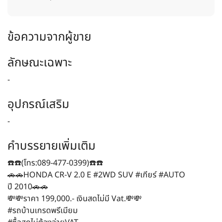
ข้อความจากผู้ขาย
ลักษณะเฉพาะ
-
อุปกรณ์เสริม
-
คำบรรยายเพิ่มเติม
☎️☎️(โทร:089-477-0399)☎️☎️
🚗🚗️HONDA CR-V 2.0 E #2WD SUV #เกียร์ #AUTO
ปี 2010🚗️🚗️
💸💸ราคา 199,000.- เงินสดไม่มี Vat.💸💸
#รถบ้านเกรดพรีเมียม