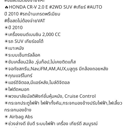
#ซื้อสดไม่ต้องจ่ายVAT
🔥HONDA CR-V 2.0 E #2WD SUV #เกียร์ #AUTO
ปี 2010 #รถบ้านเกรดพรีเมียม
#ซื้อสดไม่ต้องจ่ายVAT
✴️ปี 2010
✴️เครื่องยนต์เบนซิน 2,000 CC
✴️รถ SUV เกียร์ออโต้
✴️เบาะหนัง
✴️ระบบเซ็นทรัลล็อค
✴️ขับเคลื่อน2ล้อ ,รุ่นท็อป,ไม่เคยติดแก็ส
✴️จอทัชสกรีน,Nav,iFM,AM,AUX,บลูทูธ มีกล้องถอยหลัง
✴️กุณแจรีโมทร์
✴️แอร์ดิจิตอล,มีแอร์หลัง,ไมล์ดิจิตอล
✴️ไฟตัดหมอก
✴️พวงมาลัยมัลติฟังก์ชั่นหุ้มหนัง, Cruise Control
✴️กระจกประตูไฟฟ้า ไฟฟ้าทั้งคัน,กระจกมองข้างปรับไฟฟ้า,ไฟเลี้ยว
กระจกมองข้าง
✴️ Airbag Abs
✴️ช่วงล่างดี ขับดี ระบบไฟฟ้า เครื่อง เกียร์ดี สมบูรณ์