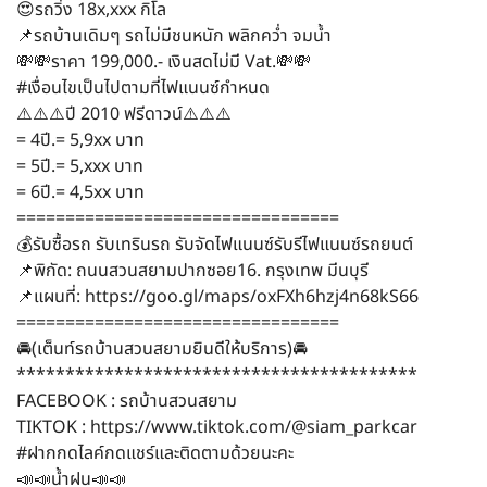
😍รถวิ่ง 18x,xxx กิโล
📌รถบ้านเดิมๆ รถไม่มีชนหนัก พลิกคว่ำ จมน้ำ
💸💸ราคา 199,000.- เงินสดไม่มี Vat.💸💸
#เงื่อนไขเป็นไปตามที่ไฟแนนซ์กำหนด
⚠️⚠️⚠️ปี 2010 ฟรีดาวน์⚠️⚠️⚠️
= 4ปี.= 5,9xx บาท
= 5ปี.= 5,xxx บาท
= 6ปี.= 4,5xx บาท
=================================
💰รับซื้อรถ รับเทรินรถ รับจัดไฟแนนซ์รับรีไฟแนนซ์รถยนต์
📌พิกัด: ถนนสวนสยามปากซอย16. กรุงเทพ มีนบุรี
📌แผนที่: https://goo.gl/maps/oxFXh6hzj4n68kS66
=================================
🚘(เต็นท์รถบ้านสวนสยามยินดีให้บริการ)🚘
*****************************************
FACEBOOK : รถบ้านสวนสยาม
TIKTOK : https://www.tiktok.com/@siam_parkcar
#ฝากกดไลค์กดแชร์และติดตามด้วยนะคะ
📣📣น้ำฝน📣📣