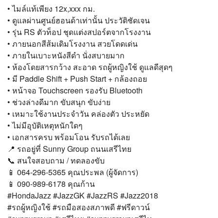
• ไมล์แท้เพียง 12x,xxx กม.
• ดูแลผ่านศูนย์ฮอนด้าเท่านั้น ประวัติชัดเจน
• รุ่น RS ตัวท็อป ชุดแต่งสปอร์ตจากโรงงาน
• ภายนอกสีส้มเดิมโรงงาน สวยโดดเด่น
• ภายในเบาะหนังสีดำ นั่งสบายมาก
• ห้องโดยสารกว้าง สะอาด รถผู้หญิงใช้ ดูแลดีสุดๆ
• มี Paddle Shift + Push Start + กล้องถอย
• หน้าจอ Touchscreen รองรับ Bluetooth
• ช่วงล่างดีมาก ขับสนุก ขับง่าย
• เหมาะใช้งานประจำวัน คล่องตัว ประหยัด
• ไม่มีอุบัติเหตุหนักใดๆ
• เอกสารครบ พร้อมโอน รับรถได้เลย
📍 รถอยู่ที่ Sunny Group ถนนเสรีไทย
📞 สนใจสอบถาม / ทดลองขับ
📱 064-296-5365 คุณประพล (ผู้จัดการ)
📱 090-989-6178 คุณก้าน
#HondaJazz #JazzGK #JazzRS #Jazz2018
#รถผู้หญิงใช้ #รถมือสองสภาพดี #ฟรีดาวน์