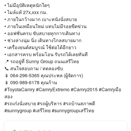
• ไม่มีอุบัติเหตุหนักใดๆ
• ไมล์แท้ 27x,xxx กม.
• ภายในกว้างมาก เบาะหนังนั่งสบาย
• ภายในเหมือนใหม่ แทบไม่มีรอยขีดข่วน
• ออฟชั่นครบ ขับสบายทุกการเดินทาง
• ช่วงล่างนุ่ม นิ่ง เดินทางไกลสบายมาก
• เครื่องยนต์สมบูรณ์ ใช้ต่อได้อีกยาว
• เอกสารครบ พร้อมโอน รับรถได้เลยทันที
📍 รถอยู่ที่ Sunny Group ถนนเสรีไทย
📞 สนใจสอบถาม / ทดลองขับ
📱 064-296-5365 คุณประพล (ผู้จัดการ)
📱 090-989-6178 คุณก้าน
#ToyotaCamry #CamryExtremo #Camry2015 #Camryมือ
สอง
#รถเก๋งนั่งสบาย #รถผู้บริหาร #รถบ้านสภาพดี
#sunnygroup #เสรีไทย #sunnygroupเสรีไทย