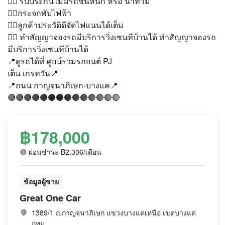
👉🏻 รับประกันไม่มีรถชนหนัก หรือ น้ำท่วม
👉🏻กระจกพับไฟฟ้า
👉🏻ลูกค้าประวัติดีจัดไฟแนนได้เต็ม
👉🏻 ทำสัญญาจองรถมีบริการวิ่งเซนทีบ้านได้ ทำสัญญาจองรถ
มีบริการวิ่งเซนทีบ้านได้
📍ดูรถได้ที่ ศูยน์รวมรถยนต์ PJ
เต็น เกรทวัน📍
📍ถนน กาญจนาภิเษก-บางแค📍
🔴🔴🔴🔴🔴🔴🔴🔴🔴🔴🔴🔴🔴🔴
฿178,000
ผ่อนชำระ ฿2,306/เดือน
ข้อมูลผู้ขาย
Great One Car
1389/1 ถ.กาญจนาภิเษก แขวงบางแคเหนือ เขตบางแค
กทม.