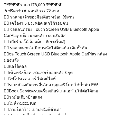
💸💸💸💸ราคา178,000 💸💸💸💸
🌟ฟรีดาว์น🌟 ผ่อน3,xxx 72 งวด
👉🏻 รถสวย เจ้าของมือเดียว พร้อมใช้งาน
👉🏻 เครื่อง1.5 ประหยัด สเกริต์รอบคัน
👉🏻 จอแอนดรอย Touch Screen USB Bluetooth Apple
CarPlay กล้องมองหลัง ระบบสัมผัส
👉🏻 เกียร์ออโต้ ล้อแม็ก 16(ยางใหม่)
👉🏻 รถสวยมากไม่มีชนหนักไม่ติดแก้ส เดิมทั้งคัน
👉🏻จอ Touch Screen USB Bluetooth Apple CarPlay กล้อง
มองหลัง
👉🏻แอร์ดิตอล
👉🏻เซ็นทรัลล็อค เซ็นเซอร์ถอยหลัง 3 จุด
👉🏻ไฟโปรเจคเตอร์ ไฟเดย์ไลท์
👉🏻ระบบป้องกันการลื่นไถล กุญแจรีโมท ใช้น้ำมัน E85
👉🏻Book Servicครบเครื่องเกียร์แน่นเอาไปใช้ต่อได้เลย
👉🏻รถมือเดียวป้ายแดง
👉🏻ไมล์7x,xxx. Km
👉🏻ภายในกว้าง เบาะหนังสีดำเทา