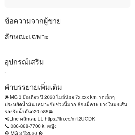
ข้อความจากผู้ขาย
ลักษณะเฉพาะ
-
อุปกรณ์เสริม
-
คำบรรยายเพิ่มเติม
🚘 MG 3 มือเดียว ปี 2020 ไมล์น้อย 7x,xxx km. รถเล็กๆ
ประหยัดน้ำมัน เหมาะกับช่วงนี้มาก ล้อแม็ค16 ยางใหม่4เส้น
รองรับน้ำมันe20 e85🚘
📲Line คลิกเลย 👉🏻 https://lin.ee/m12UODK
📞 086-888-7700 k. หญิง
🔘 MG 3 ปี2020 🔘