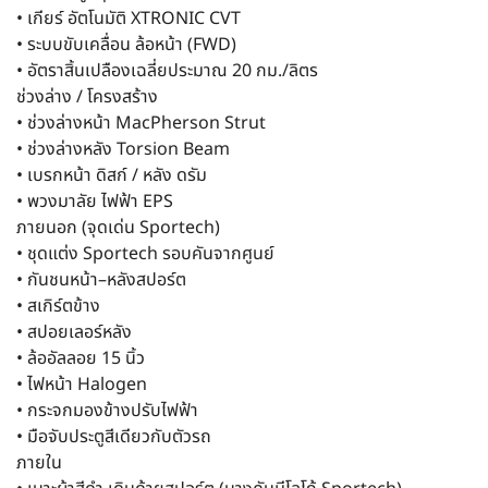
• เกียร์ อัตโนมัติ XTRONIC CVT
• ระบบขับเคลื่อน ล้อหน้า (FWD)
• อัตราสิ้นเปลืองเฉลี่ยประมาณ 20 กม./ลิตร
ช่วงล่าง / โครงสร้าง
• ช่วงล่างหน้า MacPherson Strut
• ช่วงล่างหลัง Torsion Beam
• เบรกหน้า ดิสก์ / หลัง ดรัม
• พวงมาลัย ไฟฟ้า EPS
ภายนอก (จุดเด่น Sportech)
• ชุดแต่ง Sportech รอบคันจากศูนย์
• กันชนหน้า–หลังสปอร์ต
• สเกิร์ตข้าง
• สปอยเลอร์หลัง
• ล้ออัลลอย 15 นิ้ว
• ไฟหน้า Halogen
• กระจกมองข้างปรับไฟฟ้า
• มือจับประตูสีเดียวกับตัวรถ
ภายใน