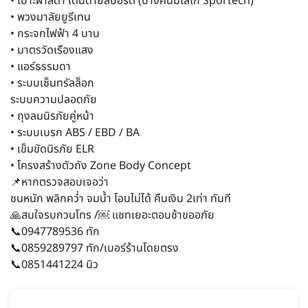
• เบาะผ้าสีดำ เดินด้ายสปอร์ต (บางคันมีโลโก้ Sportech)
• พวงมาลัยยูรีเทน
• กระจกไฟฟ้า 4 บาน
• มาตรวัดเรืองแสง
• แอร์ธรรมดา
• ระบบเซ็นทรัลล็อก
ระบบความปลอดภัย
• ถุงลมนิรภัยคู่หน้า
• ระบบเบรก ABS / EBD / BA
• เข็มขัดนิรภัย ELR
• โครงสร้างตัวถัง Zone Body Concept
📌หากตรวจสอบเจอว่า
ชนหนัก พลิกคว่ำ จมน้ำ โอนไม่ได้ คืนเงิน 2เท่า ทันที
🙏สนใจรบกวนโทร /￼ แชทเยอะตอบช้าขออภัย
📞0947789536 ทัก
📞0859289797 ทัก/เบอร์ร้านโดยตรง
📞0851441224 นิว