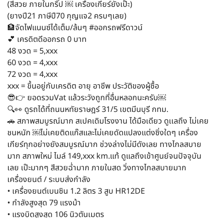
(สีสวย ภายในกริ๊ป ￼ เครื่องเกียร์ยังเป๊ะ)
(ยางปี21 ภาษีปี70 กุญแจ2 ครบๆเลย)
🏦จัดไฟแนนซ์ได้เต็ม/ล้นๆ #ออกรถฟรีดาวน์
💕 เครดิตดีออกรถ 0 บาท
48 งวด = 5,xxx
60 งวด = 4,xxx
72 งวด = 4,xxx
xxx = ขึ้นอยู่กับเครดิต อายุ อาชีพ ประวัติของผู้ซื้อ
😎👉 ยอดรวมVat แล้วระวังถูกที่อื่นหลอกนะครับ￼
🔍👀 ดูรถได้ที่ถนนหทัยราษฎร์ 31/5 เขตมีนบุรี กทม.
🚗 สภาพสมบูรณ์มาก สเปคเดิมโรงงาน ได้มือเดียว ดูเเลถึง ไม่เคย
ชนหนัก ￼ไม่เคยติดแก๊สและไม่เคยดัดแปลงแต่งซิ่งใดๆ เครื่อง
เกียร์ทุกอย่างยังสมบูรณ์มาก ช่วงล่างไม่มีดังเลย ทางไกลสบาย
มาก สภาพใหม่ ไมล์ 149,xxx km.แท้ ดูแลถึงเข้าศูนย์จนปัจจุบัน
เลย เป๊ะมากๆ สีสวยฉ่ำมาก ภายในสด วิ่งทางไกลสบายมาก
เครื่องยนต์ / ระบบส่งกำลัง
• เครื่องยนต์เบนซิน 1.2 ลิตร 3 สูบ HR12DE
• กำลังสูงสุด 79 แรงม้า
• แรงบิดสูงสุด 106 นิวตันเมตร