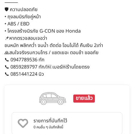
⸻
🛡️ ความปลอดภัย
• ถุงลมนิรภัยคู่หน้า
• ABS / EBD
• โครงสร้างนิรภัย G-CON ของ Honda
📌หากตรวจสอบเจอว่า
ชนหนัก พลิกคว่ำ จมน้ำ ตัดต่อ โอนไม่ได้ คืนเงิน 2เท่า
🙏สนใจจริงรบกวนโทร / แชตเยอะ ตอบช้า ขออภัย
📞 0947789536 ทัก
📞 0859289797 ทัก/￼ เบอร์￼ร้านโดยตรง
📞 0851441224 นิว
ขายแล้ว
รายการที่บันทึกไว้
0
คนอื่น ๆ บันทึกสิ่งนี้