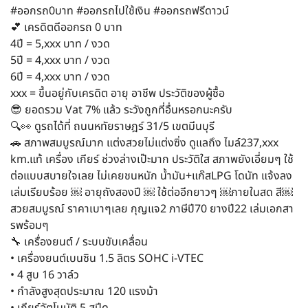
#ออกรถ0บาท #ออกรถไปใช้เงิน #ออกรถฟรีดาวน์
💕 เครดิตดีออกรถ 0 บาท
4ปี = 5,xxx บาท / งวด
5ปี = 4,xxx บาท / งวด
6ปี = 4,xxx บาท / งวด
xxx = ขึ้นอยู่กับเครดิต อายุ อาชีพ ประวัติของผู้ซื้อ
😎 ยอดรวม Vat 7% แล้ว ระวังถูกที่อื่นหรอกนะครับ
🔍👀 ดูรถได้ที่ ถนนหทัยราษฎร์ 31/5 เขตมีนบุรี
🚗 สภาพสมบูรณ์มาก แต่งสวยไม่แต่งซิ่ง ดูแลถึง ไมล์237,xxx
km.แท้ เครื่อง เกียร์ ช่วงล่างเป๊ะมาก ประวัติใส สภาพยังเอี่ยมๆ ใช้
ต่อแบบสบายใจเลย ไม่เคยชนหนัก น้ำมัน+แก๊สLPG โดนัท แจ้งลง
เล่มเรียบร้อย ￼ อายุถังสองปี ￼ ใช้ต่ออีกยาวๆ ￼ภายในสด สี￼
สวยสมบูรณ์ ราคาเบาๆเลย กุญแจ2 ภาษีปี70 ยางปี22 เล่มเอกสา
รพร้อมๆ
🔧 เครื่องยนต์ / ระบบขับเคลื่อน
• เครื่องยนต์เบนซิน 1.5 ลิตร SOHC i-VTEC
• 4 สูบ 16 วาล์ว
• กำลังสูงสุดประมาณ 120 แรงม้า
• เกียร์อัตโนมัติ 5 สปีด