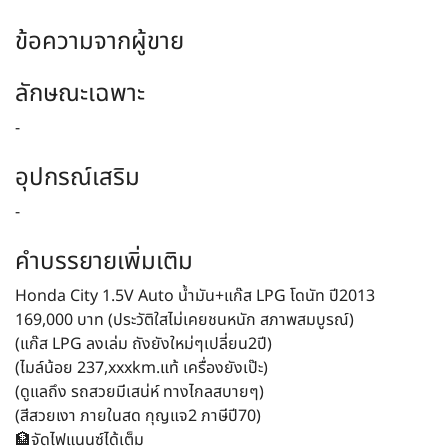
ข้อความจากผู้ขาย
ลักษณะเฉพาะ
-
อุปกรณ์เสริม
-
คำบรรยายเพิ่มเติม
Honda City 1.5V Auto น้ำมัน+แก๊ส LPG โดนัท ปี2013
169,000 บาท (ประวัติใสไม่เคยชนหนัก สภาพสมบูรณ์)
(แก๊ส LPG ลงเล่ม ถังยังใหม่ๆเปลี่ยน2ปี)
(ไมล์น้อย 237,xxxkm.แท้ เครื่องยังเป๊ะ)
(ดูแลถึง รถสวยมีเสน่ห์ ทางไกลสบายๆ)
(สีสวยเงา ภายในสด กุญแจ2 ภาษีปี70)
🏦จัดไฟแนนซ์ได้เต็ม