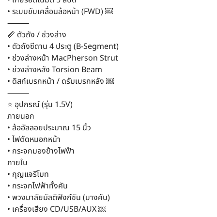
• ระบบขับเคลื่อนล้อหน้า (FWD) ￼
⸻
📏 ตัวถัง / ช่วงล่าง
• ตัวถังซีดาน 4 ประตู (B-Segment)
• ช่วงล่างหน้า MacPherson Strut
• ช่วงล่างหลัง Torsion Beam
• ดิสก์เบรกหน้า / ดรัมเบรกหลัง ￼
⸻
⭐ อุปกรณ์ (รุ่น 1.5V)
ภายนอก
• ล้ออัลลอยประมาณ 15 นิ้ว
• ไฟตัดหมอกหน้า
• กระจกมองข้างไฟฟ้า
ภายใน
• กุญแจรีโมท
• กระจกไฟฟ้าทั้งคัน
• พวงมาลัยมัลติฟังก์ชัน (บางคัน)
• เครื่องเสียง CD/USB/AUX ￼