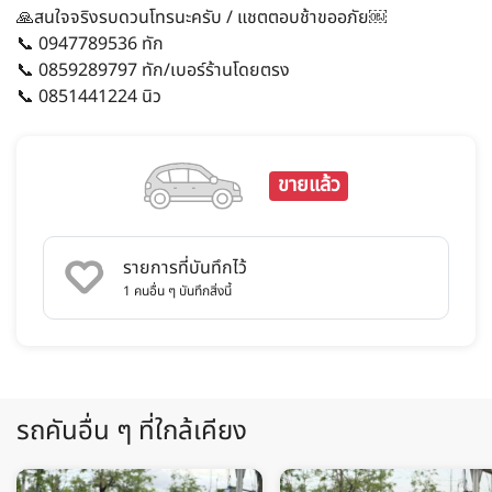
🙏สนใจจริงรบดวนโทรนะครับ / แชตตอบช้าขออภัย￼
📞 0947789536 ทัก
📞 0859289797 ทัก/เบอร์ร้านโดยตรง
📞 0851441224 นิว
ขายแล้ว
รายการที่บันทึกไว้
1
คนอื่น ๆ บันทึกสิ่งนี้
รถคันอื่น ๆ ที่ใกล้เคียง