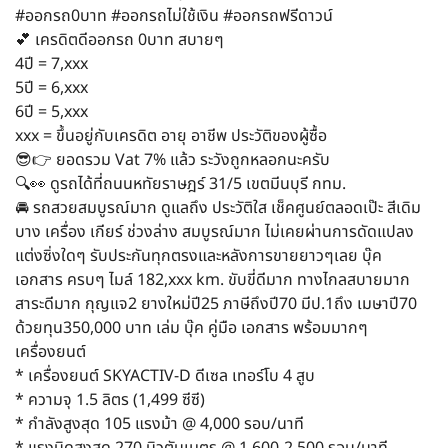
#ออกรถ0บาท #ออกรถไม่ใช้เงิน #ออกรถฟรีดาวน์
💕 เครดิตดีออกรถ 0บาท สบายๆ
4ปี = 7,xxx
5ปี = 6,xxx
6ปี = 5,xxx
xxx = ขึ้นอยู่กับเครดิต อายุ อาชีพ ประวัติของผู้ซื้อ
😎👉 ยอดรวม Vat 7% แล้ว ระวังถูกหลอกนะครับ
🔍👀 ดูรถได้ที่ถนนหทัยราษฎร์ 31/5 เขตมีนบุรี กทม.
🚘 รถสวยสมบูรณ์มาก ดูแลถึง ประวัติใส เช็คศูนย์ตลอดเป๊ะ สีเดิม
บาง เครื่อง เกียร์ ช่วงล่าง สมบูรณ์มาก ไม่เคยผ่านการดัดแปลง
แต่งซิ่งใดๆ รับประกันทุกตรงและหลังการขายยาวๆเลย บุ๊ค
เอกสาร ครบๆ ไมล์ 182,xxx km. ขับขี่ดีมาก ทางไกลสบายมาก
สาระดีมาก กุญแจ2 ยางใหม่ปี25 ภาษีถึงปี70 มีป.1ถึง เมษาปี70
ด้วยทุน350,000 บาท เล่ม บุ๊ค คู่มือ เอกสาร พร้อมมากๆ
เครื่องยนต์
* เครื่องยนต์ SKYACTIV-D ดีเซล เทอร์โบ 4 สูบ
* ความจุ 1.5 ลิตร (1,499 ซีซี)
* กำลังสูงสุด 105 แรงม้า @ 4,000 รอบ/นาที
* แรงบิดสูงสุด 270 นิวตันเมตร @ 1,600-2,500 รอบ/นาที