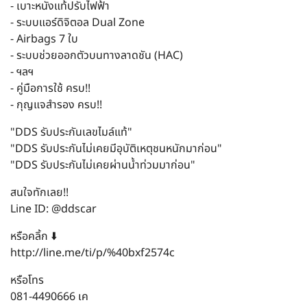
- เบาะหนังแท้ปรับไฟฟ้า
- ระบบแอร์ดิจิตอล Dual Zone
- Airbags 7 ใบ
- ระบบช่วยออกตัวบนทางลาดชัน (HAC)
- ฯลฯ
- คู่มือการใช้ ครบ!!
- กุญแจสำรอง ครบ!!
"DDS รับประกันเลขไมล์แท้"
"DDS รับประกันไม่เคยมีอุบัติเหตุชนหนักมาก่อน"
"DDS รับประกันไม่เคยผ่านน้ำท่วมมาก่อน"
สนใจทักเลย!!
Line ID: @ddscar
หรือคลิ้ก ⬇️
http://line.me/ti/p/%40bxf2574c
หรือโทร
081-4490666 เค