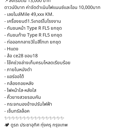
📌ส่งเริ่มต้น 13,000 บาท
ดาวน์0บาท ค่าจัดดำเนินไฟแนนซ์และโอน 10,000บาท
- เลขไมล์Mile 49,xxx KM.
- เครื่องยนต์1.5เทอร์โบโรงงาน
- กันชนหน้า Type R FL5 ยกชุด
- กันชนท้าย Type R FL5 ยกชุด
- ท่อออกกลาง3ใบสีไทเท ยกชุด
- Hแดง
- ล้อ ce28 ขอบ18
- โช๊คช่วงล่างเก็บครบโหลดเรียบร้อย
- ภายในหนังดำ
- แอร์ออโต้
- กล้องถอยหลัง
- ไฟหน้าใส-หลังใส
- คิ้วยางสวยรอบคัน
- กระจกมองข้างปรับไฟฟ้า
- เซ็นทรัลล็อค
✨✨✨✨✨✨✨✨✨✨✨✨✨✨✨✨
🏕️ ดูรถ ประชาอุทิศ ทุ่งครุ กรุงเทพ