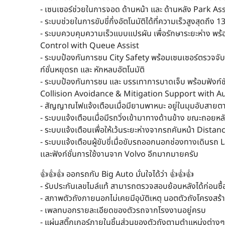
- เซนเซอร์ช่วยในการจอด ด้านหน้า และ ด้านหลัง Park As
- ระบบช่วยในการขับขี่กึ่งอัตโนมัติได้ที่ความเร็วสูงสุดถึง
- ระบบควบคุมความเร็วแบบแปรผัน เพื่อรักษาระยะห่าง พร้
Control with Queue Assist
- ระบบป้องกันการชน City Safety พร้อมเซนเซอร์ตรวจจับร
ก์ชั่นหยุดรถ และ หักหลบอัตโนมัติ
- ระบบป้องกันการชน และ บรรเทาการบาดเจ็บ พร้อมฟังก์ชั
Collision Avoidance & Mitigation Support with A
- สัญญาณไฟแจ้งเตือนเมื่อมียานพาหนะ อยู่ในมุมอับสายตา 
- ระบบแจ้งเตือนเมื่อมีรถวิ่งเข้ามาทางด้านข้าง ขณะถอยห
- ระบบแจ้งเตือนเพื่อให้เว้นระยะห่างจากรถคันหน้า Distan
- ระบบแจ้งเตือนผู้ขับขี่เมื่อขับรถออกนอกช่องทางเดินร
เเละฟังก์ชั่นการใช้งานจาก Volvo อีกมากมายครับ
👍👍👍 ออกรถกับ Big Auto มั่นใจได้ว่า 👍👍👍
- รับประกันเลขไมล์แท้ สามารถตรวจสอบย้อนหลังได้ก่อนซื้
- สภาพตัวถังภายนอกไม่เคยมีอุบัติเหตุ นอตตัวถังโครงสร
- เพลทบอกรายละเอียดของตัวรถจากโรงงานอยู่ครบ
- แผ่นสติ๊กเกอร์ภายในชิ้นส่วนของตัวถังตามตำแหน่งต่า