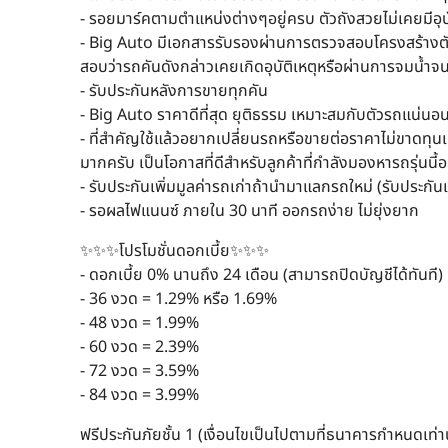
- รอยมาร์คตามตำแหน่งต่างๆอยู่ครบ ตัวถังสวยไม่เคยมีอุบั
- Big Auto มีเอกสารรับรองผ่านการตรวจสอบโครงสร้างตัวถั
สอบว่ารถคันดังกล่าวเคยเกิดอุบัติเหตุหรือผ่านการจมน้ำจน
- รับประกันหลังการขายทุกคัน
- Big Auto ราคาดีที่สุด ยุติธรรม เหมาะสมกับตัวรถแน่
- ที่สำคัญใช้แล้วอยากเปลี่ยนรถหรือขายต่อราคาไม่ขาดทุน
มากครับ เป็นโอกาสที่ดีสำหรับลูกค้าที่กำลังมองหารถรุ่นนี้อยู
- รับประกันเพิ่มมูลค่ารถเก่าถ้านำมาแลกรถใหม่ (รับประก
- รอผลไฟแนนซ์ ภายใน 30 นาที ออกรถง่าย ไม่ยุ่งยาก
✨✨✨โปรโมชั่นดอกเบี้ย✨✨✨
- ดอกเบี้ย 0% นานถึง 24 เดือน (สามารถปิดบัญชีได้ทันที) ห
- 36 งวด = 1.29% หรือ 1.69%
- 48 งวด = 1.99%
- 60 งวด = 2.39%
- 72 งวด = 3.59%
- 84 งวด = 3.99%
ฟรีประกันภัยชั้น 1 (เงื่อนไขเป็นไปตามที่ธนาคารกำหนดเท่าน