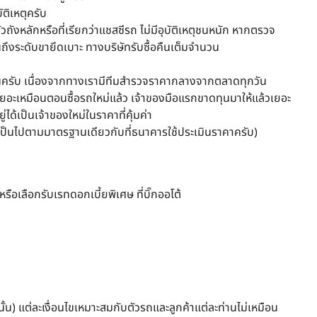
ติเหตุครับ
งหลักหรือที่เรียกว่าแชสซีรถ ไม่มีอุบัติเหตุชนหนัก หากตรวจ
ถึงระดับขายึดเบาะ ทางบริษัทรับซื้อคืนเต็มจำนวน
นอนครับ เนื่องจากทางเรามีทีมสำรวจราคากลางจากตลาดทุกวัน
เยอะเหมือนตอนซื้อรถใหม่แล้ว เจ้าของมือแรกขาดทุนมาให้แล้วเยอะ
่ได้เป็นเจ้าของใหม่ในราคาที่คุ้มค่า
ันเป็นไปตามมาตรฐานเดียวกับที่ธนาคารใช้ประเมินราคาครับ)
รือเลือกรับเรทดอกเบี้ยพิเศษ ที่บิ๊กออโต้
ั้น) แต่ละเงื่อนไขเหมาะสมกับตัวรถและลูกค้าแต่ละท่านไม่เหมือน