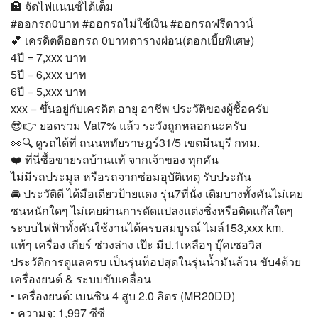
🏦 จัดไฟแนนซ์ได้เต็ม
#ออกรถ0บาท #ออกรถไม่ใช้เงิน #ออกรถฟรีดาวน์
💕 เครดิตดีออกรถ 0บาทตารางผ่อน(ดอกเบี้ยพิเศษ)
4ปี = 7,xxx บาท
5ปี = 6,xxx บาท
6ปี = 5,xxx บาท
xxx = ขึ้นอยู่กับเครดิต อายุ อาชีพ ประวัติของผู้ซื้อครับ
😎👉 ยอดรวม Vat7% แล้ว ระวังถูกหลอกนะครับ
👀🔍 ดูรถได้ที่ ถนนหทัยราษฎร์31/5 เขตมีนบุรี กทม.
❤️ ที่นี่ซื้อขายรถบ้านแท้ จากเจ้าของ ทุกคัน
ไม่มีรถประมูล หรือรถจากซ่อมอุบัติเหตุ รับประกัน
🚘 ประวัติดี ได้มือเดียวป้ายแดง รุ่น7ที่นั่ง เดิมบางทั้งคันไม่เคย
ชนหนักใดๆ ไม่เคยผ่านการดัดแปลงแต่งซิ่งหรือติดแก๊สใดๆ
ระบบไฟฟ้าทั้งคันใช้งานได้ครบสมบูรณ์ ไมล์153,xxx km.
แท้ๆ เครื่อง เกียร์ ช่วงล่าง เป๊ะ มีป.1เหลือๆ บุ๊คเซอวิส
ประวัติการดูแลครบ เป็นรุ่นท็อปสุดในรุ่นน้ำมันล้วน ขับ4ด้วย
เครื่องยนต์ & ระบบขับเคลื่อน
• เครื่องยนต์: เบนซิน 4 สูบ 2.0 ลิตร (MR20DD)
• ความจุ: 1,997 ซีซี