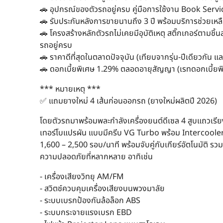
🚗 อุปกรณ์ของตัวรถอยู่ครบ คู่มือการใช้งาน Book Ser
🚗 รับประกันหลังการขายนานถึง 3 ปี พร้อมบริการช่วยเหลื
🚗 โครงสร้างหลักตัวรถไม่เคยมีอุบัติเหตุ สติ๊กเกอร์ตาม
รถอยู่ครบ
🚗 ราคาดีที่สุดในตลาดปัจจุบัน (เทียบจากรุ่น-ปีเดียวกัน แล
🚗 ดอกเบี้ยพิเศษ 1.29% ตลอดอายุสัญญา (เรทดอกเบี้ยพิเ
*** หมายเหตุ ***
✅ แถมยางใหม่ 4 เส้นก่อนออกรถ (ยางใหม่ผลิตปี 2026)
โดยตัวรถมาพร้อมพละกำลังเครื่องยนต์ดีเซล 4 สูบแถวเรีย
เทอร์โบแปรผัน แบบมีครีบ VG Turbo พร้อม Intercooler 1
1,600 – 2,500 รอบ/นาที พร้อมจับคู่กับเกียร์อัตโนมัต
ความปลอดภัยที่หลากหลาย อาทิเช่น
- เครื่องเสียงวิทยุ AM/FM
- สวิตช์ควบคุมเครื่องเสียงบนพวงมาลัย
- ระบบเบรกป้องกันล้อล็อก ABS
- ระบบกระจายแรงเบรก EBD