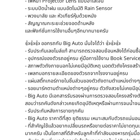
- ไฟหน้า Projector Lens แบบฮาโลเจน
- ระบบปัดน้ำฝน แบบอัตโนมัติ Rain Sensor
- พวงมาลัย และ หัวเกียร์หุ้มด้วยหนัง
- สัญญาณกะระยะช่วยจอดด้านหลัง
และฟังก์ชั่นการใช้งานอื่นๆอีกมากมายครับ
👍👍👍 ออกรถกับ Big Auto มั่นใจได้ว่า 👍👍👍
- รับประกันเลขไมล์แท้ สามารถตรวจสอบย้อนหลังได้ก่อนซื้
- อุปกรณ์ของตัวรถอยู่ครบ คู่มือการใช้งาน Book Serv
- สภาพตัวถังภายนอกไม่เคยมีอุบัติเหตุ นอตตัวถังโครงสร
- เพลทบอกรายละเอียดของตัวรถจากโรงงานอยู่ครบ
- แผ่นสติ๊กเกอร์ภายในชิ้นส่วนของตัวถังตามตำแหน่งต่า
- รอยมาร์คตามตำแหน่งต่างๆอยู่ครบ ตัวถังสวยไม่เคยมีอุบั
- Big Auto มีเอกสารรับรองผ่านการตรวจสอบโครงสร้างตัวถั
สอบว่ารถคันดังกล่าวเคยเกิดอุบัติเหตุหรือผ่านการจมน้ำจน
- รับประกันหลังการขายทุกคัน
- Big Auto ราคาดีที่สุด ยุติธรรม เหมาะสมกับตัวรถแน่
- ที่สำคัญใช้แล้วอยากเปลี่ยนรถหรือขายต่อราคาไม่ขาดทุน
มากครับ เป็นโอกาสที่ดีสำหรับลูกค้าที่กำลังมองหารถรุ่นนี้อยู