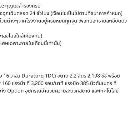
vice กุญแจสำรองครบ
อฉุกเฉินตลอด 24 ชั่วโมง (เงื่อนไขเป็นไปตามที่ธนาคารกำหนด)
ชิ้นส่วนต่างๆจากโรงงานอยู่ครบหมดทุกจุด เพลทบอกรายละเอียดตัว
ะเลขไมล์ใกล้เคียงกัน)
ศษเฉพาะภายในเดือนนี้เท่านั้น)
ง 16 วาล์ว Duratorq TDCi ขนาด 2.2 ลิตร 2,198 ซีซี พร้อม
60 แรงม้า ที่ 3,200 รอบ/นาที แรงบิด 385 นิวตันเมตร ที่
ิ รวมถึง Option อุปกรณ์อำนวยความสะดวกสบาย และเทคโนโลยี