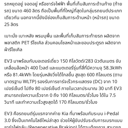
รถหยุดอยู่ จอดอยู่ หรือชาร์จไฟฟ้า พื้นที่เก็บสัมภาระด้านท้าย (ท้าย
รถ) ขนาด 460 ลิตร ถือเป็นพื้นที่ที่ใหญ่ที่สุดในกลุ่มรถยนต์ประเภท
เดียวกัน นอกจากนี้ยังมีช่องเก็บสัมภาระด้านหน้า (หน้ารถ) ขนาด
25 ลิตร
เบาะนั่ง เบาะหลัง พรมบุพื้น และพื้นที่เก็บสัมภาระท้ายรถ ผลิตจาก
พลาสติก PET รีไซเคิล ส่วนคอนโซลหน้าและขอบประตูรถ ผลิตจาก
ผ้ารีไซเคิล
EV3 มาพร้อมกับมอเตอร์เดี่ยว 150 กิโลวัตต์/283 นิวตันเมตร ขับ
เคลื่อนล้อหน้า 400 โวลต์ และแบตเตอรี่รุ่นที่สี่ที่มีความจุ 58.3kWh
หรือ 81.4kWh โดยรุ่นหลังวิ่งได้ไกลขึ้น สูงสุด 600 กิโลเมตร (ตาม
มาตรฐาน WLTP) รองรับการชาร์จเร็วกระแสตรง (DC) จาก 10
เปอร์เซ็นต์ ไปถึง 80 เปอร์เซ็นต์ ภายในเวลาประมาณ 30 นาที EV3
สามารถเร่งความเร็วจาก 0 ถึง 100 กิโลเมตร/ชั่วโมง ได้ใน 7.5
วินาที และทำความเร็วสูงสุดได้ 170 กิโลเมตร/ชั่วโมง
EV3 คือรถยนต์รุ่นแรกจากค่าย Kia ที่มาพร้อมกับระบบ i-Pedal
3.0 ซึ่งเป็นเทคโนโลยีใหม่ล่าสุด ช่วยให้ผู้ขับปรับระดับการเบรกแบบ
ชาร์จไฟกลับ (Regenerative Braking) ได้ตามต้องการ สามารถ