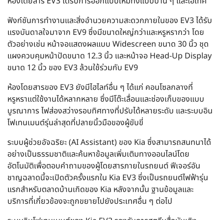
ห้องโดยสาร EV3 ได้รับการออกแบบให้มีทั้งแบบบ้าน ๆ และไฮเทค
ฟังก์ชันการทำงานและสิ่งอำนวยความสะดวกภายในของ EV3 ได้รับ
แรงบันดาลใจมาจาก EV9 ซึ่งมีขนาดใหญ่กว่าและหรูหรากว่า โดย
ตัวอย่างเช่น หน้าจอแสดงผลแบบ Widescreen ขนาด 30 นิ้ว ชุด
แผงควบคุมหน้าปัดขนาด 12.3 นิ้ว และหน้าจอ Head-Up Display
ขนาด 12 นิ้ว ของ EV3 ล้วนใช้ร่วมกับ EV9
ห้องโดยสารของ EV3 ยังมีไฮไลท์อื่น ๆ ได้แก่ คอนโซลกลางที่
หรูหราแต่ใช้งานได้หลากหลาย ซึ่งมีโต๊ะเลื่อนและช่องเก็บของแบบ
บูรณาการ ไฟส่องสว่างรอบทิศทางที่ปรับได้หลายระดับ และระบบอิน
โฟเทนเมนต์รุ่นล่าสุดที่ปลายนิ้วมือของผู้ขับขี่
ระบบผู้ช่วยอัจฉริยะ (AI Assistant) ของ Kia ซึ่งสามารถสนทนาได้
อย่างเป็นธรรมชาติและค้นหาข้อมูลเพิ่มเติมทางออนไลน์โดย
อัตโนมัติเพื่อตอบคำถามของผู้โดยสารภายในรถยนต์ ฟีเจอร์อัน
ชาญฉลาดนี้จะเปิดตัวครั้งแรกใน Kia EV3 ซึ่งเป็นรถยนต์ไฟฟ้ารุ่น
แรกสำหรับตลาดบ้านเกิดของ Kia หลังจากนั้น ฐานข้อมูลและ
บริการที่เกี่ยวข้องจะถูกขยายไปยังประเทศอื่น ๆ ต่อไป