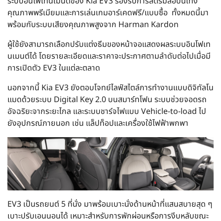
ระบบอินโฟเทนเมนต์ของ Kia EV3 รองรับการสตรีมสื่อบันเทิง
คุณภาพพรีเมียมและการเล่นเกมอาร์เคดฟรี/แบบซื้อ ทั้งหมดนี้มา
พร้อมกับระบบเสียงคุณภาพสูงจาก Harman Kardon
ผู้ใช้ยังสามารถเลือกปรับแต่งธีมของหน้าจอแสดงผลระบบอินโฟเท
นเมนต์ได้ โดยรายละเอียดและราคาจะประกาศตามลำดับต่อไปเมื่อมี
การเปิดตัว EV3 ในแต่ละตลาด
นอกจากนี้ Kia EV3 ยังตอบโจทย์ไลฟ์สไตล์การทำงานแบบดิจิทัลโน
แมดด้วยระบบ Digital Key 2.0 บนสมาร์ทโฟน ระบบช่วยจอดรถ
อัจฉริยะจากระยะไกล และระบบชาร์จไฟแบบ Vehicle-to-load ไป
ยังอุปกรณ์ภายนอก เช่น แล็ปท็อปและเครื่องใช้ไฟฟ้าพกพา
EV3 เป็นรถยนต์ 5 ที่นั่ง มาพร้อมเบาะนั่งด้านหน้าที่แสนสบายสุด ๆ
เบาะปรับเอนนอนได้ เหมาะสำหรับการพักผ่อนหรือการงีบหลับขณะ