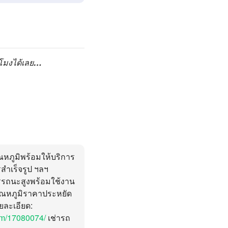
วโมงได้เลย…
ณหภูมิพร้อมให้บริการ
รสำเร็จรูป ฯลฯ
มรรถนะสูงพร้อมใช้งาน
ุณหภูมิราคาประหยัด
ยละเอียด:
om/17080074/
เช่ารถ