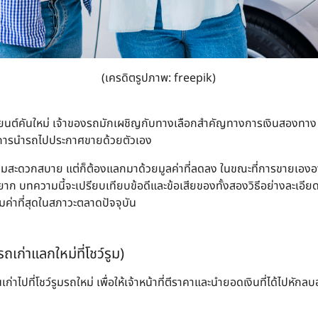
(เครดิตรูปภาพ: freepik)
รถยนต์คันใหม่ เจ้าของรถมักเผชิญกับทางเลือกสำคัญทางการเงินสองทาง 
รือ การนำรถไปประกาศขายด้วยตัวเอง
วามสะดวกสบาย แต่ก็ต้องแลกมาด้วยมูลค่าที่ลดลง ในขณะที่การขายเองอา
ก บทความนี้จะเปรียบเทียบข้อดีและข้อเสียของทั้งสองวิธีอย่างละเอียด
้มค่าที่สุดในสภาวะตลาดปัจจุบัน
ถเก่าแลกใหม่ที่โชว์รูม)
คันเก่าไปที่โชว์รูมรถใหม่ เพื่อให้เจ้าหน้าที่ตีราคาและนำยอดเงินที่ได้ไป