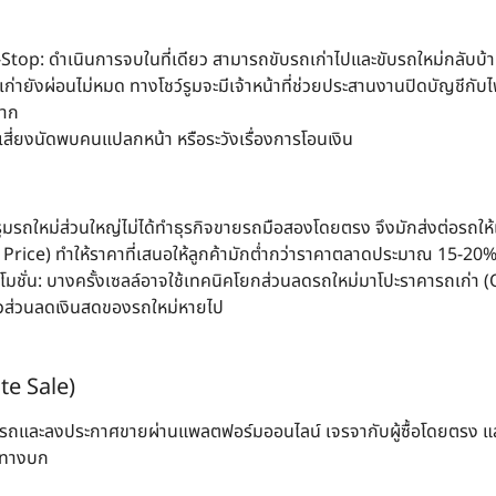
-Stop
: ดำเนินการจบในที่เดียว สามารถขับรถเก่าไปและขับรถใหม่กลับบ้าน
เก่ายังผ่อนไม่หมด ทางโชว์รูมจะมีเจ้าหน้าที่ช่วยประสานงานปิดบัญชีกับ
มาก
องเสี่ยงนัดพบคนแปลกหน้า หรือระวังเรื่องการโอนเงิน
์รูมรถใหม่ส่วนใหญ่ไม่ได้ทำธุรกิจขายรถมือสองโดยตรง จึงมักส่งต่อรถให
Price) ทำให้ราคาที่เสนอให้ลูกค้ามักต่ำกว่าราคาตลาดประมาณ 15-20
มชั่น: บางครั้งเซลล์อาจใช้เทคนิคโยกส่วนลดรถใหม่มาโปะราคารถเก่า (
แล้วส่วนลดเงินสดของรถใหม่หายไป
te Sale)
รูปรถและลงประกาศขายผ่านแพลตฟอร์มออนไลน์ เจรจากับผู้ซื้อโดยตรง 
่งทางบก