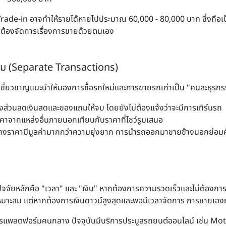
ี Trade-in อาจทำให้รายได้หายไปประมาณ 60,000 - 80,000 บาท ซึ่งถือเป
ม่ต้องจัดการเรื่องการขายด้วยตนเอง
รม (Separate Transactions)
ด ผู้เชี่ยวชาญแนะนำให้มองการซื้อรถใหม่และการขายรถเก่าเป็น "คนละธุรก
องส่วนลดเงินสดและของแถมให้จบ โดยยังไม่ต้องแจ้งว่าจะมีการเทิร์นรถ
ราคาจากแหล่งอื่นภายนอกเทียบกับราคาที่โชว์รูมเสนอ
่างราคามีมูลค่ามากกว่าความยุ่งยาก การนำรถออกมาขายข้างนอกย่อมคุ
ับปัจจัยหลักคือ "เวลา" และ "เงิน" หากต้องการความรวดเร็วและไม่ต้องก
เหมาะสม แต่หากต้องการเงินดาวน์สูงสุดและพอมีเวลาจัดการ การขายเองย
การแพลตฟอร์มคนกลาง ปัจจุบันมีบริการประมูลรถยนต์ออนไลน์ เช่น
Mot