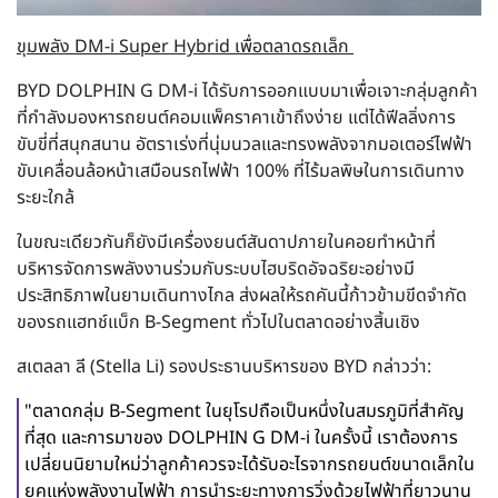
ขุมพลัง DM-i Super Hybrid เพื่อตลาดรถเล็ก
BYD DOLPHIN G DM-i ได้รับการออกแบบมาเพื่อเจาะกลุ่มลูกค้า
ที่กำลังมองหารถยนต์คอมแพ็คราคาเข้าถึงง่าย แต่ได้ฟีลลิ่งการ
ขับขี่ที่สนุกสนาน อัตราเร่งที่นุ่มนวลและทรงพลังจากมอเตอร์ไฟฟ้า
ขับเคลื่อนล้อหน้าเสมือนรถไฟฟ้า 100% ที่ไร้มลพิษในการเดินทาง
ระยะใกล้
ในขณะเดียวกันก็ยังมีเครื่องยนต์สันดาปภายในคอยทำหน้าที่
บริหารจัดการพลังงานร่วมกับระบบไฮบริดอัจฉริยะอย่างมี
ประสิทธิภาพในยามเดินทางไกล ส่งผลให้รถคันนี้ก้าวข้ามขีดจำกัด
ของรถแฮทช์แบ็ก B-Segment ทั่วไปในตลาดอย่างสิ้นเชิง
สเตลลา ลี (Stella Li) รองประธานบริหารของ BYD กล่าวว่า:
"ตลาดกลุ่ม B-Segment ในยุโรปถือเป็นหนึ่งในสมรภูมิที่สำคัญ
ที่สุด และการมาของ DOLPHIN G DM-i ในครั้งนี้ เราต้องการ
เปลี่ยนนิยามใหม่ว่าลูกค้าควรจะได้รับอะไรจากรถยนต์ขนาดเล็กใน
ยุคแห่งพลังงานไฟฟ้า การนำระยะทางการวิ่งด้วยไฟฟ้าที่ยาวนาน