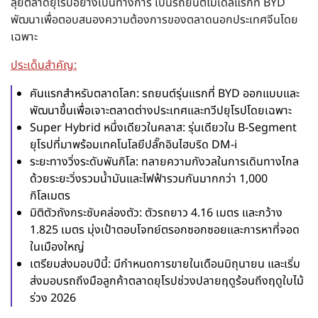
ลุยตลาดยุโรปอย่างเป็นทางการ เป็นรถยนต์โมเดลแรกที่ BYD
พัฒนาเพื่อตอบสนองความต้องการของตลาดนอกประเทศจีนโดย
เฉพาะ
ประเด็นสำคัญ:
คันแรกสำหรับตลาดโลก:
รถยนต์รุ่นแรกที่ BYD ออกแบบและ
พัฒนาขึ้นเพื่อเจาะตลาดต่างประเทศและทวีปยุโรปโดยเฉพาะ
Super Hybrid หนึ่งเดียวในคลาส:
รุ่นเดียวใน B-Segment
ยุโรปที่มาพร้อมเทคโนโลยีปลั๊กอินไฮบริด DM-i
ระยะทางวิ่งระดับพันกิโล:
ทลายความกังวลในการเดินทางไกล
ด้วยระยะวิ่งรวมน้ำมันและไฟฟ้ารวมกันมากกว่า 1,000
กิโลเมตร
มิติตัวถังกระชับคล่องตัว:
ตัวรถยาว 4.16 เมตร และกว้าง
1.825 เมตร มุ่งเป้าตอบโจทย์ตรอกซอกซอยและการหาที่จอด
ในเมืองใหญ่
เตรียมส่งมอบปีนี้:
มีกำหนดการขายในเดือนมิถุนายน และเริ่ม
ส่งมอบรถถึงมือลูกค้าตลาดยุโรปช่วงปลายฤดูร้อนถึงฤดูใบไม้
ร่วง 2026