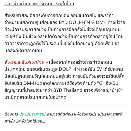
ราคาจำหน่ายและการคาดการณ์ในไทย
สำหรับรายละเอียดระดับการตกแต่ง ออปชันภายใน และราคา
จำหน่ายแยกตามรุ่นย่อยของ BYD DOLPHIN G DM-i ทางบีวาย
ดีจะมีการประกาศอย่างเป็นทางการอีกครั้งในช่วงเดือนมิถุนายน
2569 ซึ่งเป็นช่วงเวลาเปิดตัวอย่างเป็นทางการทั่วตลาดยุโรป โดย
คาดว่าราคาจะถูกตั้งไว้ในระดับที่แข่งขันได้อย่างดุเดือดเพื่อเขย่า
บัลลังก์เจ้าตลาดเดิม
จับตาและลุ้นสเปกไทย –
เนื่องจากโครงสร้างการทำตลาดใน
ประเทศไทย รถยนต์ในตระกูล DOLPHIN เวอร์ชัน EV ได้รับความ
นิยมในฐานะรถขวัญใจมหาชนอยู่แล้ว การขยับตัวของเวอร์ชันปลั๊ก
อินไฮบริด DM-i ในตลาดโลกภายใต้ชื่อพ่วงท้ายตัว "G" จึงเป็น
สัญญาณที่น่าสนใจมากว่า BYD Thailand อาจจะพิจารณานำเข้า
มาเปิดตลาดประเทศไทยในอนาคต
ต้องการ
ประเมินราคารถ
? สามารถติดต่อเราเพื่อรับการประเมินราคารถฟรี
ภายใน 24 ชั่วโมงได้เลย…