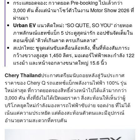
กระแสยอดจอง:
กวาดยอด Pre-booking ไปแล้วกว่า
3,000 คัน ตั้งแต่นำมาโชว์ตัวในงาน Motor Show 2026 ที่
ผ่านมา
Urban EV แนวคิดใหม่:
“SO QUTE, SO YOU” ถ่ายทอด
ภาพลักษณ์แฮทช์แบ็ก 5 ประตูสุดน่ารัก ออปชันจัดเต็มใน
คอนเซ็ปต์ “คิวท์เกินคาด ครบเกินคลาส”
สเปกไทย:
ชูจุดเด่นขับเคลื่อนล้อหลัง, พื้นที่ห้องสัมภาระ
กว้างขวางสูงสุด 1,450 ลิตร, มอเตอร์ไฟฟ้าพละกำลัง 122
แรงม้า และหน้าจอกลางขนาดใหญ่ 15.6 นิ้ว
Chery Thailand
ประกาศเตรียมนับถอยหลังสู่วันประกาศ
ราคาของ Chery Q รถแฮทช์แบ็กพลังงานไฟฟ้า 100% รุ่น
ใหม่ล่าสุด ที่กวาดยอดจองสิทธิ์ล่วงหน้าไปได้แล้วมากกว่า
3,000 คัน ทั้งที่ยังไม่ได้เปิดเผยราคา สิ่งสะท้อนให้เห็นว่าผู้
บริโภคยุคใหม่กำลังมองหารถไฟฟ้าขับง่าย จอดง่าย ที่ไม่ได้
เน้นแค่ความประหยัด แต่ต้องสะท้อนตัวตนและมีอุปกรณ์
อำนวยความสะดวกที่ครบคัน