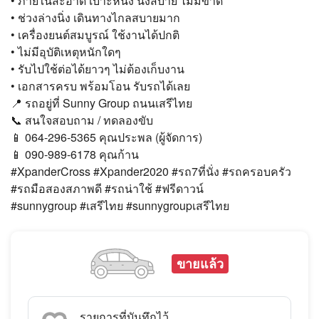
• ภายในสะอาด เบาะหนัง นั่งสบาย ไม่มีขาด
• ช่วงล่างนิ่ง เดินทางไกลสบายมาก
• เครื่องยนต์สมบูรณ์ ใช้งานได้ปกติ
• ไม่มีอุบัติเหตุหนักใดๆ
• รับไปใช้ต่อได้ยาวๆ ไม่ต้องเก็บงาน
• เอกสารครบ พร้อมโอน รับรถได้เลย
📍 รถอยู่ที่ Sunny Group ถนนเสรีไทย
📞 สนใจสอบถาม / ทดลองขับ
📱 064-296-5365 คุณประพล (ผู้จัดการ)
📱 090-989-6178 คุณก้าน
#XpanderCross #Xpander2020 #รถ7ที่นั่ง #รถครอบครัว
#รถมือสองสภาพดี #รถน่าใช้ #ฟรีดาวน์
#sunnygroup #เสรีไทย #sunnygroupเสรีไทย
ขายแล้ว
รายการที่บันทึกไว้