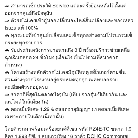
🚗 สามารถเช็กประวัติ Service แต่ละครั้งย้อนหลังได้ตั้งแต่
ออกจากศูนย์ถึงปัจจุบัน
🚗 ตัวรถไม่เคยเข้าอู่นอกเปลี่ยนอะไหล่สิ้นเปลืองและของเหลว
Isuzu แท้ 100%
🚗 ทุกระยะที่เข้าศูนย์เปลี่ยนและเช็กทุกอย่างตามโปรแกรมเช็
กระยะทุกรายการ
🚗 รับประกันหลังการขายนานถึง 3 ปี พร้อมบริการช่วยเหลือ
ฉุกเฉินตลอด 24 ชั่วโมง (เงื่อนไขเป็นไปตามที่ธนาคาร
กำหนด)
🚗 โครงสร้างหลักตัวรถไม่เคยมีอุบัติเหตุ สติ๊กเกอร์ตามชิ้น
ส่วนต่างๆจากโรงงานอยู่ครบหมดทุกจุด เพลทบอกราย
ละเอียดตัวรถอยู่ครบ
🚗 ราคาดีที่สุดในตลาดปัจจุบัน (เทียบจากรุ่น-ปีเดียวกัน และ
เลขไมล์ใกล้เคียงกัน)
🚗 ดอกเบี้ยพิเศษ 1.29% ตลอดอายุสัญญา (เรทดอกเบี้ยพิเศษ
เฉพาะภายในเดือนนี้เท่านั้น)
โดยตัวรถมาพร้อมเครื่องยนต์ดีเซล รหัส RZ4E-TC ขนาด 1.9
ลิตร 1,898 ซีซี. 4 สูบแถวเรียง 16 วาล์ว DOHC Commonrail