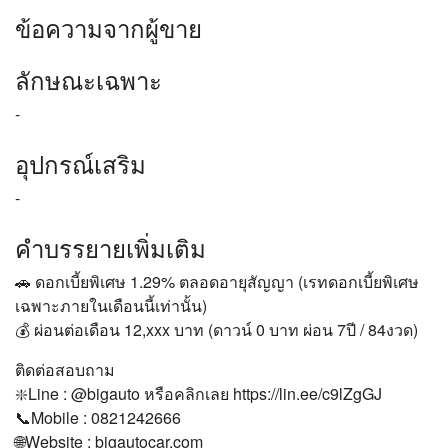
ข้อความจากผู้ขาย
ลักษณะเฉพาะ
-
อุปกรณ์เสริม
-
คำบรรยายเพิ่มเติม
🚗 ดอกเบี้ยพิเศษ 1.29% ตลอดอายุสัญญา (เรทดอกเบี้ยพิเศษ
เฉพาะภายในเดือนนี้เท่านั้น)
💰 ผ่อนต่อเดือน 12,xxx บาท (ดาวน์ 0 บาท ผ่อน 7ปี / 84งวด)
ติดต่อสอบถาม
❇️Line : @bigauto หรือคลิกเลย https://lin.ee/c9lZgGJ
📞Mobile : 0821242666
🌐Website : bigautocar.com