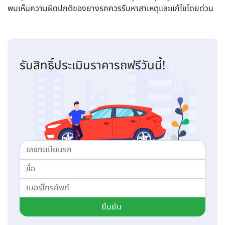
พบเห็นความผิดปกติของยางรถควรรีบหาสาเหตุและแก้ไขโดยด่วน
รับสิทธิ์ประเมินราคารถฟรีวันนี้!
ยืนยัน