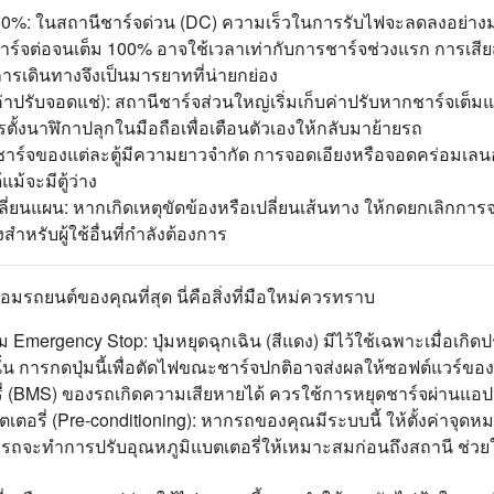
100%: ในสถานีชาร์จด่วน (DC) ความเร็วในการรับไฟจะลดลงอย่างม
จต่อจนเต็ม 100% อาจใช้เวลาเท่ากับการชาร์จช่วงแรก การเสียสละตู
การเดินทางจึงเป็นมารยาทที่น่ายกย่อง
ค่าปรับจอดแช่): สถานีชาร์จส่วนใหญ่เริ่มเก็บค่าปรับหากชาร์จเต็มแ
ตั้งนาฬิกาปลุกในมือถือเพื่อเตือนตัวเองให้กลับมาย้ายรถ
าร์จของแต่ละตู้มีความยาวจำกัด การจอดเอียงหรือจอดคร่อมเลนอ
ม้จะมีตู้ว่าง
่ยนแผน: หากเกิดเหตุขัดข้องหรือเปลี่ยนเส้นทาง ให้กดยกเลิกการจอง
หรับผู้ใช้อื่นที่กำลังต้องการ
มรถยนต์ของคุณที่สุด นี่คือสิ่งที่มือใหม่ควรทราบ
ุ่ม Emergency Stop: ปุ่มหยุดฉุกเฉิน (สีแดง) มีไว้ใช้เฉพาะเมื่อเกิ
ั้น การกดปุ่มนี้เพื่อตัดไฟขณะชาร์จปกติอาจส่งผลให้ซอฟต์แวร์ของ
่ (BMS) ของรถเกิดความเสียหายได้ ควรใช้การหยุดชาร์จผ่านแอ
ตอรี่ (Pre-conditioning): หากรถของคุณมีระบบนี้ ให้ตั้งค่าจุ
ถจะทำการปรับอุณหภูมิแบตเตอรี่ให้เหมาะสมก่อนถึงสถานี ช่วยให้