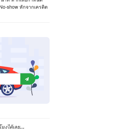
ม No-show หักจากเครดิต
วโมงได้เลย…