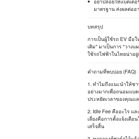
อย่าปล่อยให้แบตเตอ
มาตรฐาน ส่งผลต่ออา
บทสรุป
การเป็นผู้ใช้รถ EV มือ
เติม" มาเป็นการ "วาง
ใช้รถไฟฟ้าในไทยน่าอยู่
คำถามที่พบบ่อย (FAQ)
1. ทำไมถึงแนะนำให้ชาร
อย่างมากเพื่อถนอมแบตเ
ประหยัดเวลาของคุณและเป
2. Idle Fee คืออะไร แล
เลี่ยงคือการตั้งแจ้งเ
เสร็จสิ้น
3. หากจองตู้ชาร์จไว้แล