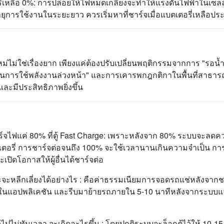
รี่เหลือ 0%: การปล่อยให้ไฟหมดเกลี้ยงจะทำให้แรงดันไฟฟ้าในเซล
ยุการใช้งานในระยะยาว ควรเริ่มหาที่ชาร์จเมื่อแบตเตอรี่เหลือ
ใหม่ไม่ใช่เรื่องยาก เพียงแค่ต้องปรับเปลี่ยนพฤติกรรมจากการ "รอน
แผนการใช้พลังงานล่วงหน้า" และการเคารพกฎกติกาในพื้นที่สาธา
และมีประสิทธิภาพยิ่งขึ้น
์จไฟแค่ 80% ที่ตู้ Fast Charge: เพราะหลังจาก 80% ระบบจะลด
ตอรี่ การชาร์จต่อจนถึง 100% จะใช้เวลานานเกินความจำเป็น การห
ิดโอกาสให้ผู้อื่นได้ชาร์จต่อ
ะจะหลีกเลี่ยงได้อย่างไร : คือค่าธรรมเนียมการจอดรถแช่หลังจากชา
ตือนในแอปพลิเคชัน และรีบมาย้ายรถภายใน 5-10 นาทีหลังจากระบบแจ
้วไปไม่ทันเวลา จะเกิดอะไรขึ้น : โดยปกติระบบจะล็อกตู้ไว้ให้ 10