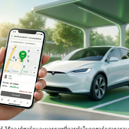
องรู้ วิธีจองตู้ชาร์จและมารยาทที่ควรทำในจุดชาร์จสาธารณ