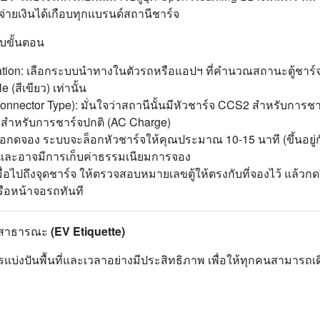
จ่ายเงินได้เกือบทุกแบรนด์สถานีชาร์จ
ับขั้นตอน
gation: เลือกระบบนำทางในตัวรถหรือแอปฯ ที่คำนวณสถานะตู้ชาร์จล่
(สีเขียว) เท่านั้น
nnector Type): มั่นใจว่าสถานีนั้นมีหัวชาร์จ CCS2 สำหรับการชาร
2 สำหรับการชาร์จปกติ (AC Charge)
่อกดจอง ระบบจะล็อกหัวชาร์จให้คุณประมาณ 10-15 นาที (ขึ้นอยู่ก
กและอาจมีการเก็บค่าธรรมเนียมการจอง
ื่อไปถึงจุดชาร์จ ให้ตรวจสอบหมายเลขตู้ให้ตรงกับที่จองไว้ แล้วกด
รือหน้าจอรถทันที
สาธารณะ (EV Etiquette)
ารแบ่งปันพื้นที่และเวลาอย่างมีประสิทธิภาพ เพื่อให้ทุกคนสามารถเ