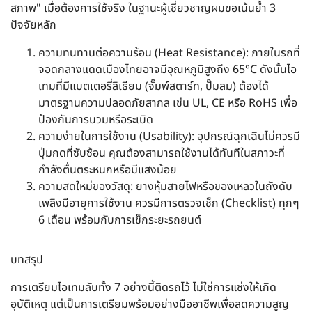
สภาพ" เมื่อต้องการใช้จริง ในฐานะผู้เชี่ยวชาญผมขอเน้นย้ำ 3
ปัจจัยหลัก
ความทนทานต่อความร้อน (Heat Resistance): ภายในรถที่
จอดกลางแดดเมืองไทยอาจมีอุณหภูมิสูงถึง 65°C ดังนั้นไอ
เทมที่มีแบตเตอรี่ลิเธียม (จั๊มพ์สตาร์ท, ปั๊มลม) ต้องได้
มาตรฐานความปลอดภัยสากล เช่น UL, CE หรือ RoHS เพื่อ
ป้องกันการบวมหรือระเบิด
ความง่ายในการใช้งาน (Usability): อุปกรณ์ฉุกเฉินไม่ควรมี
ปุ่มกดที่ซับซ้อน คุณต้องสามารถใช้งานได้ทันทีในสภาวะที่
กำลังตื่นตระหนกหรือมีแสงน้อย
ความสดใหม่ของวัสดุ: ยางหุ้มสายไฟหรือของเหลวในถังดับ
เพลิงมีอายุการใช้งาน ควรมีการตรวจเช็ก (Checklist) ทุกๆ
6 เดือน พร้อมกับการเช็กระยะรถยนต์
บทสรุป
การเตรียมไอเทมลับทั้ง 7 อย่างนี้ติดรถไว้ ไม่ใช่การแช่งให้เกิด
อุบัติเหตุ แต่เป็นการเตรียมพร้อมอย่างมืออาชีพเพื่อลดความสูญ