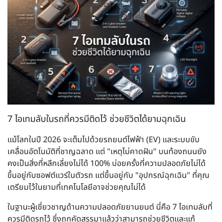
7 ไอเทมลับในรถที่ควรมีติดไว้ ช่วยชีวิตได้ยามฉุกเฉิน
แม้โลกในปี 2026 จะเต็มไปด้วยรถยนต์ไฟฟ้า (EV) และระบบขับ
เคลื่อนอัตโนมัติที่ชาญฉลาด แต่ "เหตุไม่คาดฝัน" บนท้องถนนยัง
คงเป็นสิ่งที่หลีกเลี่ยงไม่ได้ 100% บ่อยครั้งที่ความปลอดภัยไม่ได้
ขึ้นอยู่กับซอฟต์แวร์ในตัวรถ แต่ขึ้นอยู่กับ "อุปกรณ์ฉุกเฉิน" ที่คุณ
เตรียมไว้ในยามที่เทคโนโลยีอาจช่วยคุณไม่ได้
ในฐานะผู้เชี่ยวชาญด้านความปลอดภัยยานยนต์ นี่คือ 7 ไอเทมลับที่
ควรมีติดรถไว้ ซึ่งถูกคัดสรรมาแล้วว่าสามารถช่วยชีวิตและแก้