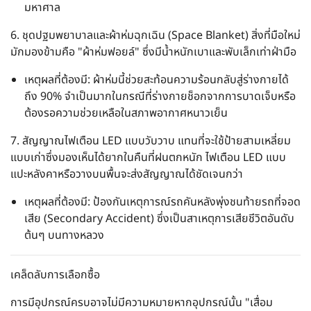
มหาศาล
6. ชุดปฐมพยาบาลและผ้าห่มฉุกเฉิน (Space Blanket)
สิ่งที่มือใหม่
มักมองข้ามคือ "ผ้าห่มฟอยล์" ซึ่งมีน้ำหนักเบาและพับเล็กเท่าฝ่ามือ
เหตุผลที่ต้องมี: ผ้าห่มนี้ช่วยสะท้อนความร้อนกลับสู่ร่างกายได้
ถึง 90% จำเป็นมากในกรณีที่ร่างกายช็อกจากการบาดเจ็บหรือ
ต้องรอความช่วยเหลือในสภาพอากาศหนาวเย็น
7. สัญญาณไฟเตือน LED แบบวับวาบ
แทนที่จะใช้ป้ายสามเหลี่ยม
แบบเก่าซึ่งมองเห็นได้ยากในคืนที่ฝนตกหนัก ไฟเตือน LED แบบ
แปะหลังคาหรือวางบนพื้นจะส่งสัญญาณได้ชัดเจนกว่า
เหตุผลที่ต้องมี: ป้องกันเหตุการณ์รถคันหลังพุ่งชนท้ายรถที่จอด
เสีย (Secondary Accident) ซึ่งเป็นสาเหตุการเสียชีวิตอันดับ
ต้นๆ บนทางหลวง
เคล็ดลับการเลือกซื้อ
การมีอุปกรณ์ครบอาจไม่มีความหมายหากอุปกรณ์นั้น "เสื่อม