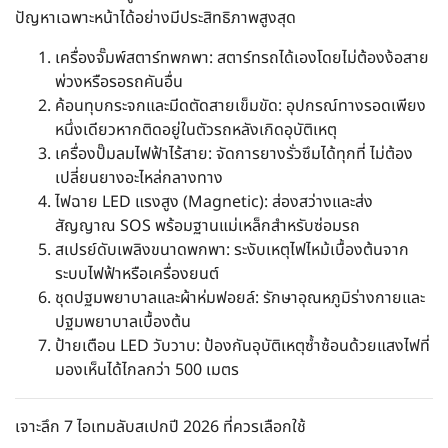
ปัญหาเฉพาะหน้าได้อย่างมีประสิทธิภาพสูงสุด
เครื่องจั๊มพ์สตาร์ทพกพา: สตาร์ทรถได้เองโดยไม่ต้องง้อสาย
พ่วงหรือรอรถคันอื่น
ค้อนทุบกระจกและมีดตัดสายเข็มขัด: อุปกรณ์ทางรอดเพียง
หนึ่งเดียวหากติดอยู่ในตัวรถหลังเกิดอุบัติเหตุ
เครื่องปั๊มลมไฟฟ้าไร้สาย: จัดการยางรั่วซึมได้ทุกที่ ไม่ต้อง
เปลี่ยนยางอะไหล่กลางทาง
ไฟฉาย LED แรงสูง (Magnetic): ส่องสว่างและส่ง
สัญญาณ SOS พร้อมฐานแม่เหล็กสำหรับซ่อมรถ
สเปรย์ดับเพลิงขนาดพกพา: ระงับเหตุไฟไหม้เบื้องต้นจาก
ระบบไฟฟ้าหรือเครื่องยนต์
ชุดปฐมพยาบาลและผ้าห่มฟอยล์: รักษาอุณหภูมิร่างกายและ
ปฐมพยาบาลเบื้องต้น
ป้ายเตือน LED วับวาบ: ป้องกันอุบัติเหตุซ้ำซ้อนด้วยแสงไฟที่
มองเห็นได้ไกลกว่า 500 เมตร
เจาะลึก 7 ไอเทมลับสเปกปี 2026 ที่ควรเลือกใช้