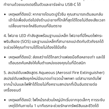
ทำงานด้วยแบตเตอรี่ในตัวและชาร์จผ่าน USB-C ได้
เหตุผลที่ต้องมี: หากยางโดนตะปูรั่วซึม คุณสามารถเติมลมกลับ
เข้าไปเพื่อขับต่อไปยังร้านปะยางที่ใกล้ที่สุดได้โดยไม่ต้องเสียเวลา
เปลี่ยนยางอะไหล่ริมถนนที่อันตราย
4. ไฟฉาย LED กำลังสูงพร้อมฐานแม่เหล็ก
ไฟฉายที่มีโหมดไฟกระ
พริบสีแดง (SOS) และฐานแม่เหล็กที่สามารถแปะติดกับตัวถังรถได้
จะช่วยให้คุณทำงานได้โดยไม่ต้องใช้มือถือ
เหตุผลที่ต้องมี: ส่องสว่างได้ไกลกว่าแฟลชมือถือหลายเท่า และใช้
เตือนรถคันหลังให้เห็นตำแหน่งของคุณในที่มืดสนิท
5. สเปรย์ดับเพลิงสูตร Aqueous (Aerosol Fire Extinguisher)
สเปรย์ดับเพลิงยุคใหม่มีขนาดเท่าขวดน้ำพกพา แต่สามารถดับไฟ
จากน้ำมันและไฟฟ้าได้โดยไม่ทิ้งคราบสกปรกที่เป็นอันตรายต่อ
เครื่องยนต์
เหตุผลที่ต้องมี: ไฟไหม้รถส่วนใหญ่มักเริ่มจากจุดเล็กๆ การระงับ
เหตุได้ทันภายใน 1 นาทีแรกจะช่วยรักษาทรัพย์สินและชีวิตได้