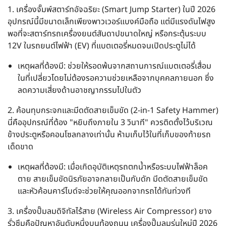
1. เครื่องจั๊มพ์สตาร์ทอัจฉริยะ (Smart Jump Starter)
ในปี 2026
อุปกรณ์นี้มีขนาดเล็กเพียงพาวเวอร์แบงค์มือถือ แต่มีแรงดันไฟสูง
พอที่จะสตาร์ทรถเครื่องยนต์สันดาปขนาดใหญ่ หรือกระตุ้นระบบ
12V ในรถยนต์ไฟฟ้า (EV) ที่แบตเตอรี่หมดจนเปิดประตูไม่ได้
เหตุผลที่ต้องมี: ช่วยให้รอดพ้นจากสถานการณ์แบตเตอรี่เสื่อม
ในที่เปลี่ยวโดยไม่ต้องรอความช่วยเหลือจากบุคคลภายนอก ซึ่ง
ลดความเสี่ยงด้านอาชญากรรมไปในตัว
2. ค้อนทุบกระจกและมีดตัดสายเข็มขัด (2-in-1 Safety Hammer)
นี่คืออุปกรณ์ที่ต้อง "หยิบถึงภายใน 3 วินาที" ควรติดตั้งไว้บริเวณ
ข้างประตูหรือคอนโซลกลางเท่านั้น ห้ามเก็บไว้ในที่เก็บของท้ายรถ
เด็ดขาด
เหตุผลที่ต้องมี: เมื่อเกิดอุบัติเหตุรถตกน้ำหรือระบบไฟฟ้าล็อค
ตาย สายเข็มขัดนิรภัยอาจกลายเป็นกับดัก มีดตัดสายเข็มขัด
และหัวค้อนคาร์ไบด์จะช่วยให้คุณออกจากรถได้ทันท่วงที
3. เครื่องปั๊มลมดิจิทัลไร้สาย (Wireless Air Compressor)
ยาง
รั่วซึมคือปัญหาอันดับหนึ่งบนท้องถนน เครื่องปั๊มลมรุ่นใหม่ปี 2026