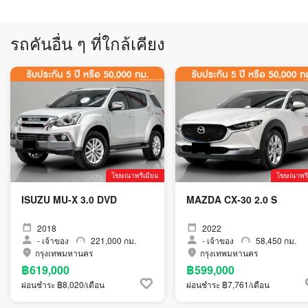
รถคันอื่น ๆ ที่ใกล้เคียง
โฆษณาพรีเมียม
โฆษณาพรี
ISUZU MU-X 3.0 DVD
MAZDA CX-30 2.0 S
2018
2022
-
เจ้าของ
221,000 กม.
-
เจ้าของ
58,450 กม.
กรุงเทพมหานคร
กรุงเทพมหานคร
฿619,000
฿599,000
ผ่อนชำระ ฿8,020/เดือน
ผ่อนชำระ ฿7,761/เดือน