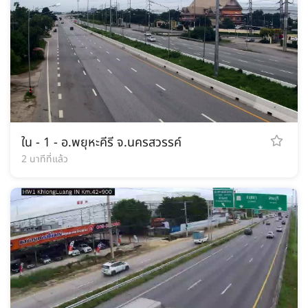
ใน - 1 - อ.พยุหะคีรี จ.นครสวรรค์
2 นาทีที่แล้ว