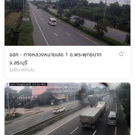
ออก - ทางหลวงหมายเลข 1 อ.พระพุทธบาท
จ.สระบุรี
ไม่กี่วินาทีที่แล้ว