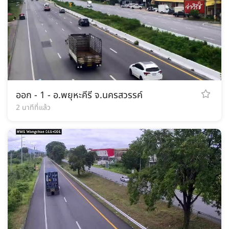
ออก - 1 - อ.พยุหะคีรี จ.นครสวรรค์
2 นาทีที่แล้ว