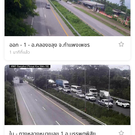
ออก - 1 - อ.คลองขลุง จ.กำแพงเพชร
1 นาทีที่แล้ว
ใน - ทางหลวงหมายเลข 1 อ.บรรพตพิสัย